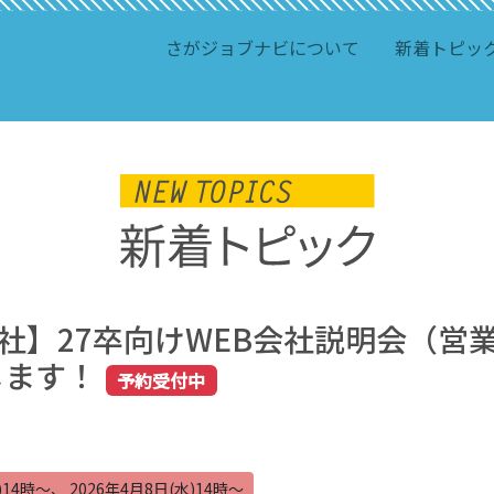
さがジョブナビについて
新着トピッ
社】27卒向けWEB会社説明会（営
します！
予約受付中
)14時～、 2026年4月8日(水)14時～