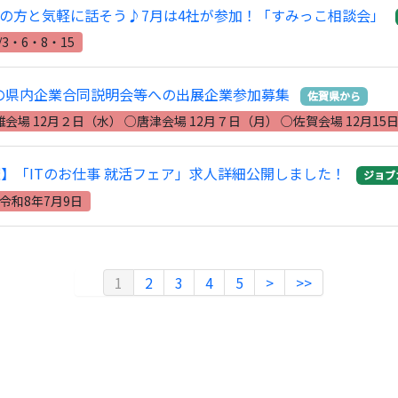
の方と気軽に話そう♪7月は4社が参加！「すみっこ相談会」
/3・6・8・15
の県内企業合同説明会等への出展企業参加募集
佐賀県から
雄会場 12月２日（水） ○唐津会場 12月７日（月） ○佐賀会場 12月15
開催】「ITのお仕事 就活フェア」求人詳細公開しました！
ジョブ
 令和8年7月9日
1
2
3
4
5
>
>>