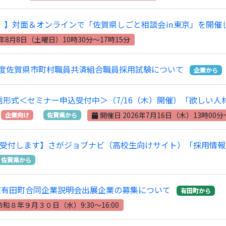
土）】対面＆オンラインで「佐賀県しごと相談会㏌東京」を開催
6年8月8日（土曜日）10時30分～17時15分
度佐賀県市町村職員共済組合職員採用試験について
企業から
信形式＜セミナー申込受付中＞（7/16（木）開催）「欲しい
開催日 2026年7月16日（木）13時00分
企業向け
佐賀県から
受付します】さがジョブナビ（高校生向けサイト）「採用情報
佐賀県から
度有田町合同企業説明会出展企業の募集について
有田町から
令和８年９月３０日（水）9:30～16:00