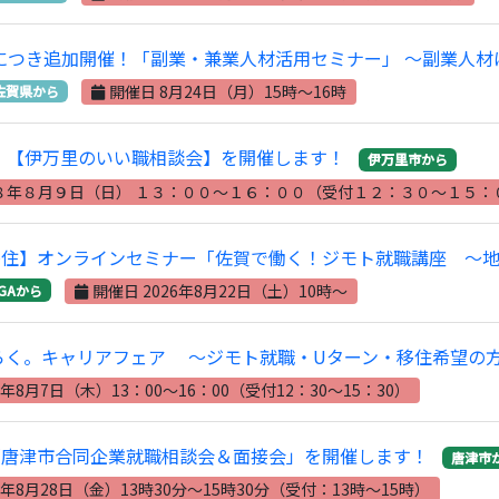
好評につき追加開催！「副業・兼業人材活用セミナー」 ～副業人
開催日 8月24日（月）15時～16時
佐賀県から
）【伊万里のいい職相談会】を開催します！
伊万里市から
８年８月９日（日） １３：００～１６：００（受付１２：３０～１５：
移住】オンラインセミナー「佐賀で働く！ジモト就職講座 ～
開催日 2026年8月22日（土）10時～
GAから
らく。キャリアフェア ～ジモト就職・Uターン・移住希望の
年8月7日（木）13：00～16：00（受付12：30～15：30）
】「唐津市合同企業就職相談会＆面接会」を開催します！
唐津市
年8月28日（金）13時30分～15時30分（受付：13時～15時）