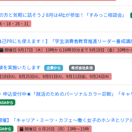
の方と気軽に話そう♪8月は4社が参加！「すみっこ相談会」
6・18・28・31
自己PRにも使えます！】「学生消費者教育推進リーダー養成講
開催日 9月17日（木）10時から16時30分まで 9月18日（金）10時か
験を実施いたします
企業から
株式会社永池
月18日㈫、8月25日㈫、9月01日㈫、9月11日㈮、9月24日㈭
ー 申込受付中★「就活のためのパーソナルカラー診断」「キ
AGAから
月）開催】「キャリア・ミーツ・カフェ～働く女子のホンネとリア
開催日 ８月10日（月）13時～15時
GAから