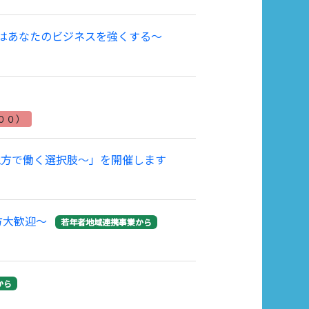
材はあなたのビジネスを強くする～
００）
地方で働く選択肢～」を開催します
方大歓迎～
若年者地域連携事業から
から